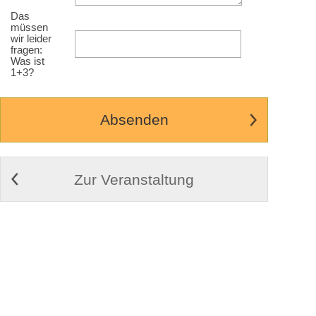
Das
müssen
wir leider
fragen:
Was ist
1+3?
Zur Veranstaltung
© 2009-2026
Cortex Media GmbH Ulm
Impressum
|
Kontakt
|
AGB
Weitere Infos zu Cortex Tickets
Desktop Ansicht